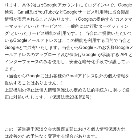
ります。具体的にはGoogleアカウントにてログイン中で、Google
検索、Gmail又はYouTubeなどGoogleサービス利用時に当会製品
情報が表示されることがあります。（Googleの提供する“カスタマ
ーマッチ”といったサービスで、一般的には“行動ターゲッティン
グ”といったサービス機能の利用です。） 当会にご提供いただいて
いるGoogleメールアドレスは、この機能を利用する目的で当会と
Googleとで共有いたします。当会からGoogleへのお客様Googleメ
ールアドレスのアップロード及び保管はGoogle が承認する API と
インターフェースのみを使用し、安全な暗号化手段で保護してい
ます。
（当会からGoogleにはお客様のGmailアドレス以外の個人情報を
提供することはありません。）
上記機能の停止は個人情報保護法の定める法的手続きに則って適
正に対処いたします。（保護法第23条第2号）
この「茶道裏千家淡交会大阪西支部における個人情報保護方針」
は改善のため予告なく変更する場合があります。